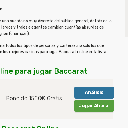
r.
 una cuerda no muy discreta del público general, detrás de la
s largos y trajes elegantes cambian cuantías absurdas de
ignon (champán).
ra todos los tipos de personas y carteras, no solo los que
e los mejores casinos para jugar Baccarat online en la lista
line para jugar Baccarat
Análisis
Bono de 1500€ Gratis
Jugar Ahora!