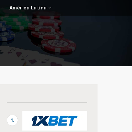
g
América Latina
1.