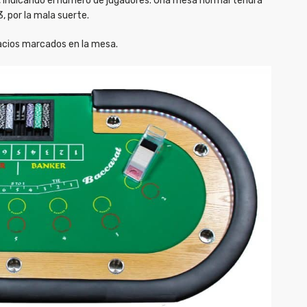
 indicando el número de jugadores. Una mesa normal tendrá
 por la mala suerte.
acios marcados en la mesa.