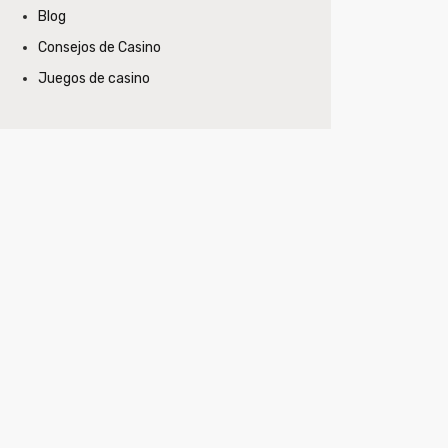
Blog
Consejos de Casino
Juegos de casino