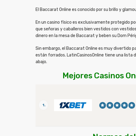
El Baccarat Online es conocido por su brillo y glamou
En un casino físico es exclusivamente protegido por
que señoras y caballeros bien vestidos con vestido
dinero en la mesa de Baccarat y beben su Dom Pér
Sin embargo, el Baccarat Online es muy divertido pa
están forrados. LatinCasinosOnline tiene una lista d
abajo.
Mejores Casinos On
1.