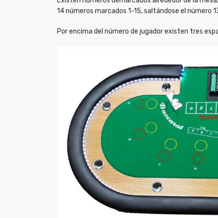
Existen números demarcados alrededor de la mesa,
14 números marcados 1-15, saltándose el número 13,
Por encima del número de jugador existen tres esp